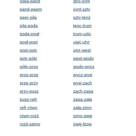
oska-pand
stro-synt
pand-peem
synt-szty
peer-pila
szty-tenż
pila-poda
teoc-trum
poda-pogł
trum-uiśc
pogł-popi
ująć-utyr
popi-potr
utyr-west
potr-póło
west-wodo
póło-pros
wodo-wycz
pros-prze
wycz-wysi
prze-przy
wysi-zach
przy-pusz
zach-zapa
pusz-refr
zapa-zała
refr-równ
zała-zimn
równ-rozś
zimo-zwie
rozś-samo
zwię-łzow