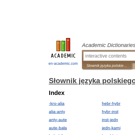
Academic Dictionarie
en-academic.com
Słownik języka polskiego
Słownik języka polskieg
Index
-kro-alia
hebr-hybr
alia-anty
hybr-inst
anty-aute
inst-jedn
aute-bała
jedn-kami