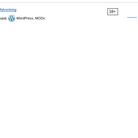
Advertising
18+
upal,
WordPress, MODx.