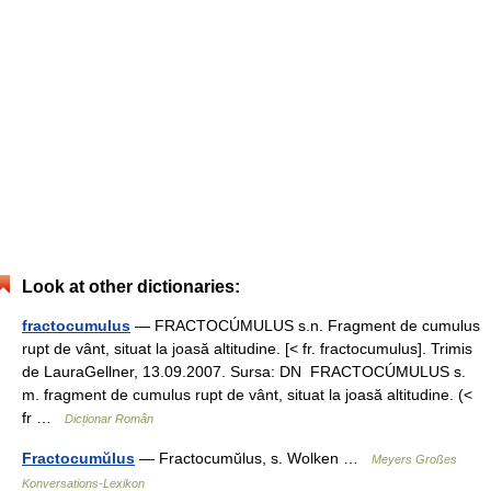
Look at other dictionaries:
fractocumulus
— FRACTOCÚMULUS s.n. Fragment de cumulus
rupt de vânt, situat la joasă altitudine. [< fr. fractocumulus]. Trimis
de LauraGellner, 13.09.2007. Sursa: DN FRACTOCÚMULUS s.
m. fragment de cumulus rupt de vânt, situat la joasă altitudine. (<
fr …
Dicționar Român
Fractocumŭlus
— Fractocumŭlus, s. Wolken …
Meyers Großes
Konversations-Lexikon