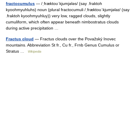
fractocumulus
— /ˌfræktoʊˈkjumjələs/ (say .fraktoh
kyoohmyuhluhs) noun (plural fractocumuli /ˌfræktoʊˈkjumjəlaɪ/ (say
.fraktoh kyoohmyuhluy)) very low, ragged clouds, slightly
cumuliform, which often appear beneath nimbostratus clouds
during active precipitation …
Fractus cloud
— Fractus clouds over the Považský Inovec
mountains. Abbreviation St fr., Cu fr., Frnb Genus Cumulus or
Stratus …
Wikipedia