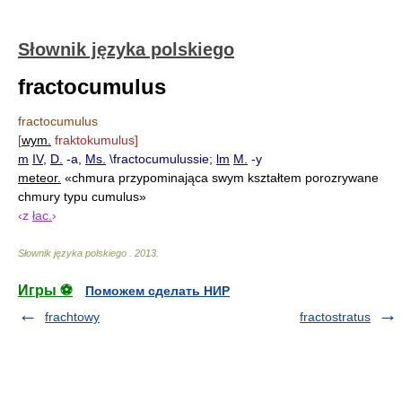
Słownik języka polskiego
fractocumulus
fractocumulus
[
wym.
fraktokumulus]
m
IV
,
D.
-a,
Ms.
\fractocumulussie;
lm
M.
-y
meteor.
«chmura przypominająca swym kształtem porozrywane
chmury typu cumulus»
‹z
łac.
›
Słownik języka polskiego
.
2013
.
Игры ⚽
Поможем сделать НИР
frachtowy
fractostratus