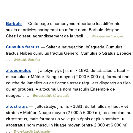
Barbule
— Cette page d’homonymie répertorie les différents
sujets et articles partageant un même nom. Barbule désigne :
Chez l oiseau agrandissement de la vexil …
Wikipédia en Français
Cumulus fractus
— Saltar a navegación, búsqueda Cumulus
fractus Nubes cumulus fractus Género: Cumulus o Stratus Especie
…
Wikipedia Español
altocumulus
— [ altokymylys ] n. m. • 1890; du lat. altus « haut »
et cumulus ♦ Météor. Nuage moyen (2 000 6 000 m), formant une
couche de lamelles ou de flocons assez réguliers disposés en files
ou en groupes. ● altocumulus nom masculin Ensemble de
nuages… …
Encyclopédie Universelle
altostratus
— [ altostratys ] n. m. • 1891; du lat. altus « haut » et
stratus ♦ Météor. Nuage moyen (2 000 à 6 000 m), ressemblant au
cirrostratus, mais formant un voile plus épais et plus sombre. ●
altostratus nom masculin Nuage moyen (entre 2 000 et 6 000 m)
…
Encyclopédie Universelle