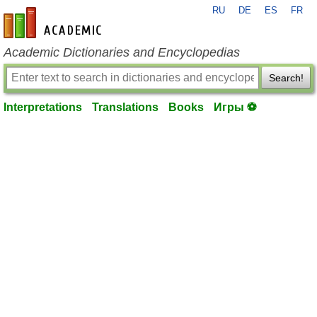
RU
DE
ES
FR
en-academic.com
Academic Dictionaries and Encyclopedias
Search!
Interpretations
Translations
Books
Игры ⚽