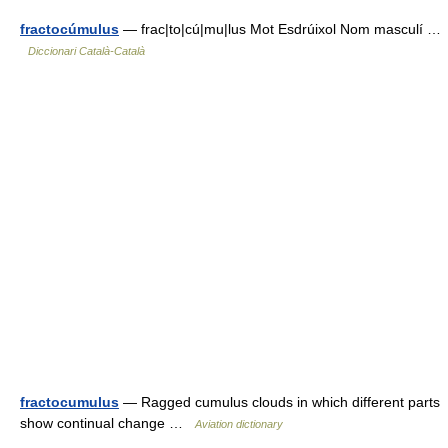
fractocúmulus
— frac|to|cú|mu|lus Mot Esdrúixol Nom masculí …
Diccionari Català-Català
fractocumulus
— Ragged cumulus clouds in which different parts
show continual change …
Aviation dictionary