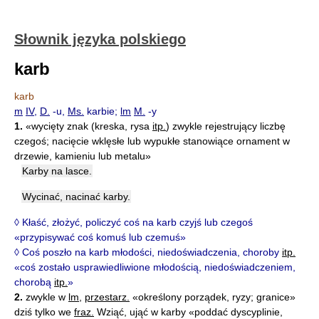
Słownik języka polskiego
karb
karb
m
IV
,
D.
-u,
Ms.
karbie;
lm
M.
-y
1.
«wycięty znak (kreska, rysa
itp.
) zwykle rejestrujący liczbę
czegoś; nacięcie wklęsłe lub wypukłe stanowiące ornament w
drzewie, kamieniu lub metalu»
Karby na lasce.
Wycinać, nacinać karby.
◊ Kłaść, złożyć, policzyć coś na karb czyjś lub czegoś
«przypisywać coś komuś lub czemuś»
◊ Coś poszło na karb młodości, niedoświadczenia, choroby
itp.
«coś zostało usprawiedliwione młodością, niedoświadczeniem,
chorobą
itp.
»
2.
zwykle w
lm
,
przestarz.
«określony porządek, ryzy; granice»
dziś tylko we
fraz.
Wziąć, ująć w karby «poddać dyscyplinie,