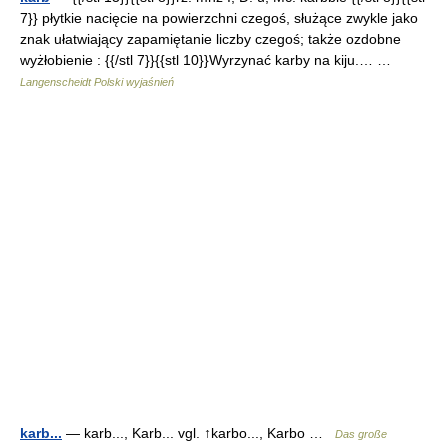
7}} płytkie nacięcie na powierzchni czegoś, służące zwykle jako
znak ułatwiający zapamiętanie liczby czegoś; także ozdobne
wyżłobienie : {{/stl 7}}{{stl 10}}Wyrzynać karby na kiju.… …
Langenscheidt Polski wyjaśnień
karb...
— karb..., Karb... vgl. ↑karbo..., Karbo …
Das große