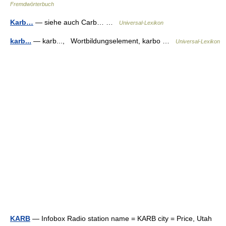
Fremdwörterbuch
Karb…
— siehe auch Carb… …
Universal-Lexikon
karb...
— karb..., Wortbildungselement, karbo …
Universal-Lexikon
KARB
— Infobox Radio station name = KARB city = Price, Utah