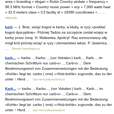
area = branding = slogan = Kickin Country airdate = frequency =
98.3 MHz format = Country music power = erp = 7,000 watts haat
= 32.0 meters class = C3 facility id = 18390 coordinates =… …
Wikipedia
karb
— 1. Brać, wziąć kogoś w karby, w kluby, w ryzy «poddać
kogoś dyscyplinie»: Później Tadzio na szczęście został wzięty w
karby przez żonę. H. Malewska, Apokryf. Raz wzmocniwszy siły,
mógł król później wziąć w ryzy i ziemiaństwo także. P. Jasienica,…
…
Słownik frazeologiczny
karb...
— karbo..., Karbo..., (vor Vokalen:) karb..., Karb..., im
chemischen Schrifttum nur carb‹o›..., Carb‹o›...: Dem
Bestimmungswort von Zusammensetzungen mit der Bedeutung
»Kohle« liegt lat. carbo ( onis) »‹Holz›kohle« zugrunde, das zu der
unter ↑ Herd …
Das Herkunftswörterbuch
Karb...
— karbo..., Karbo..., (vor Vokalen:) karb..., Karb..., im
chemischen Schrifttum nur carb‹o›..., Carb‹o›...: Dem
Bestimmungswort von Zusammensetzungen mit der Bedeutung
»Kohle« liegt lat. carbo ( onis) »‹Holz›kohle« zugrunde, das zu der
unter ↑ Herd …
Das Herkunftswörterbuch