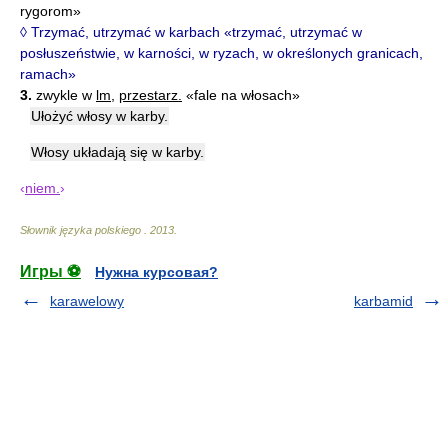
rygorom»
◊ Trzymać, utrzymać w karbach «trzymać, utrzymać w
posłuszeństwie, w karności, w ryzach, w określonych granicach,
ramach»
3.
zwykle w
lm
,
przestarz.
«fale na włosach»
Ułożyć włosy w karby.
Włosy układają się w karby.
‹
niem.
›
Słownik języka polskiego
.
2013
.
Игры ⚽
Нужна курсовая?
karawelowy
karbamid