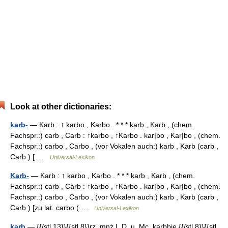
Look at other dictionaries:
karb-
— Karb : ↑ karbo , Karbo . * * * karb , Karb , (chem.
Fachspr.:) carb , Carb : ↑karbo , ↑Karbo . kar|bo , Kar|bo , (chem.
Fachspr.:) carbo , Carbo , (vor Vokalen auch:) karb , Karb (carb ,
Carb ) [ …
Universal-Lexikon
Karb-
— Karb : ↑ karbo , Karbo . * * * karb , Karb , (chem.
Fachspr.:) carb , Carb : ↑karbo , ↑Karbo . kar|bo , Kar|bo , (chem.
Fachspr.:) carbo , Carbo , (vor Vokalen auch:) karb , Karb (carb ,
Carb ) [zu lat. carbo ( …
Universal-Lexikon
karb
— {{/stl 13}}{{stl 8}}rz. mnż I, D. u, Mc. karbbie {{/stl 8}}{{stl