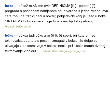
boks
— bȍks2 m <N mn ovi> DEFINICIJA [i] (+ potenc.)[/i]
pregrada s posebnom namjenom ob. otvorena s jedne strane [ovu
ćete robu na tržnici naći u boksu; pobjednički konj je ušao u boks]
SINTAGMA boks kamera najjednostavniji tip fotografskog… …
Hrvatski jezični portal
bòks
— bôksa tudi bóks a m (ȍ ō; ọ̑) šport, pri katerem se
tekmovalca udarjata s pestmi: zmagati v boksu; že dolgo se
ukvarjajo z boksom; vaje v boksu; neskl. pril.: boks match dvoboj,
tekmovanje v boksu …
Slovar slovenskega knjižnega jezika