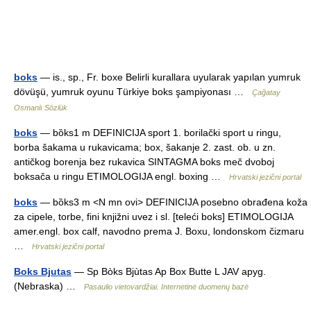
boks
— is., sp., Fr. boxe Belirli kurallara uyularak yapılan yumruk
dövüşü, yumruk oyunu Türkiye boks şampiyonası …
Çağatay
Osmanlı Sözlük
boks
— bȍks1 m DEFINICIJA sport 1. borilački sport u ringu,
borba šakama u rukavicama; box, šakanje 2. zast. ob. u zn.
antičkog borenja bez rukavica SINTAGMA boks meč dvoboj
boksača u ringu ETIMOLOGIJA engl. boxing …
Hrvatski jezični portal
boks
— bȍks3 m <N mn ovi> DEFINICIJA posebno obrađena koža
za cipele, torbe, fini knjižni uvez i sl. [teleći boks] ETIMOLOGIJA
amer.engl. box calf, navodno prema J. Boxu, londonskom čizmaru
…
Hrvatski jezični portal
Boks Bjutas
— Sp Bòks Bjùtas Ap Box Butte L JAV apyg.
(Nebraska) …
Pasaulio vietovardžiai. Internetinė duomenų bazė