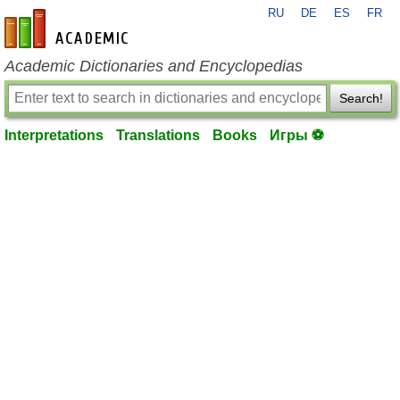
RU
DE
ES
FR
en-academic.com
Academic Dictionaries and Encyclopedias
Search!
Interpretations
Translations
Books
Игры ⚽