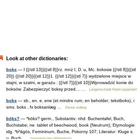
Look at other dictionaries:
boks
— I {{/stl 13}}{{stl 8}}rz. mnż I, D. u, Mc. bokssie {{/stl 8}}{{stl
20}} {{/stl 20}}{{stl 12}}1. {{/stl 12}}{{stl 7}} wydzielone miejsce w
stajni, w szatni, w garażu : {{/stl 7}}{{stl 10}}Wprowadzić konie do
boksów. Zabezpieczyć boksy przed… …
Langenscheidt Polski wyjaśnień
boks
— sb., en, e, ene (et mindre rum; en beholder; tekstboks), i
sms. boks , fx boksanlæg …
Dansk ordbog
bōks?
— *bōks? germ., Substantiv: nhd. Buchentafel, Buch,
Buchstabe; ne. tablet of beechwood, book (Neutrum); Etymologie:
idg. *bʰāgós, Femininum, Buche, Pokorny 107; Literatur: Kluge s.
u. Buch …
Germanisches Wörterbuch