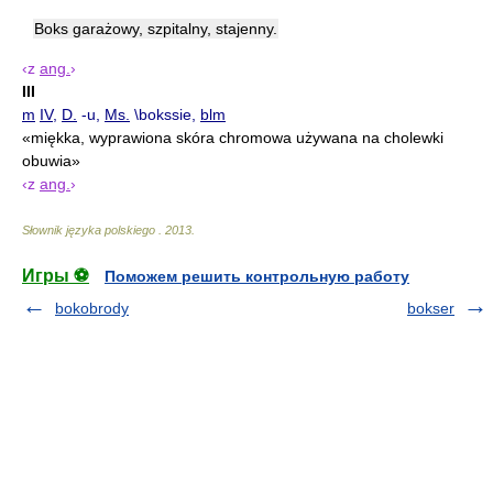
Boks garażowy, szpitalny, stajenny.
‹z
ang.
›
III
m
IV
,
D.
-u,
Ms.
\bokssie,
blm
«miękka, wyprawiona skóra chromowa używana na cholewki
obuwia»
‹z
ang.
›
Słownik języka polskiego
.
2013
.
Игры ⚽
Поможем решить контрольную работу
bokobrody
bokser