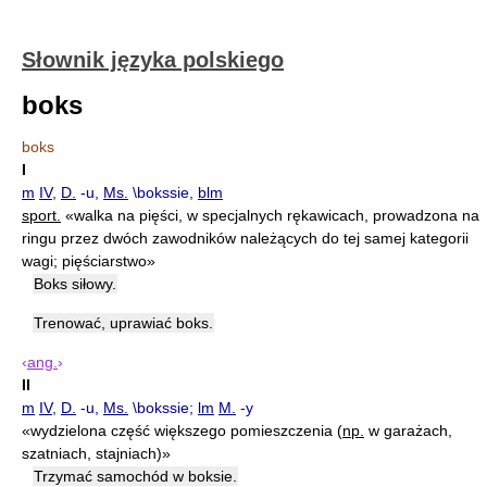
Słownik języka polskiego
boks
boks
I
m
IV
,
D.
-u,
Ms.
\bokssie,
blm
sport.
«walka na pięści, w specjalnych rękawicach, prowadzona na
ringu przez dwóch zawodników należących do tej samej kategorii
wagi; pięściarstwo»
Boks siłowy.
Trenować, uprawiać boks.
‹
ang.
›
II
m
IV
,
D.
-u,
Ms.
\bokssie;
lm
M.
-y
«wydzielona część większego pomieszczenia (
np.
w garażach,
szatniach, stajniach)»
Trzymać samochód w boksie.