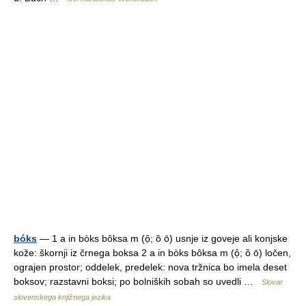
bóks
— 1 a in bòks bôksa m (ọ̑; ȍ ō) usnje iz goveje ali konjske
kože: škornji iz črnega boksa 2 a in bòks bôksa m (ọ̑; ȍ ō) ločen,
ograjen prostor; oddelek, predelek: nova tržnica bo imela deset
boksov; razstavni boksi; po bolniških sobah so uvedli …
Slovar
slovenskega knjižnega jezika