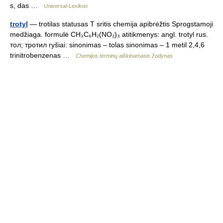
s, das …
Universal-Lexikon
trotyl
— trotilas statusas T sritis chemija apibrėžtis Sprogstamoji
medžiaga. formulė CH₃C₆H₂(NO₂)₃ atitikmenys: angl. trotyl rus.
тол; тротил ryšiai: sinonimas – tolas sinonimas – 1 metil 2,4,6
trinitrobenzenas …
Chemijos terminų aiškinamasis žodynas