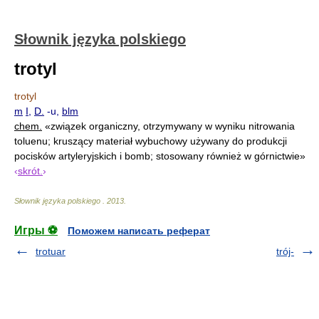
Słownik języka polskiego
trotyl
trotyl
m
I
,
D.
-u,
blm
chem.
«związek organiczny, otrzymywany w wyniku nitrowania
toluenu; kruszący materiał wybuchowy używany do produkcji
pocisków artyleryjskich i bomb; stosowany również w górnictwie»
‹
skrót.
›
Słownik języka polskiego
.
2013
.
Игры ⚽
Поможем написать реферат
trotuar
trój-