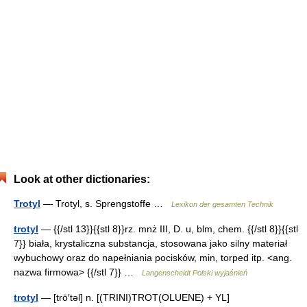
Look at other dictionaries:
Trotyl
— Trotyl, s. Sprengstoffe …
Lexikon der gesamten Technik
trotyl
— {{/stl 13}}{{stl 8}}rz. mnż III, D. u, blm, chem. {{/stl 8}}{{stl
7}} biała, krystaliczna substancja, stosowana jako silny materiał
wybuchowy oraz do napełniania pocisków, min, torped itp. <ang.
nazwa firmowa> {{/stl 7}} …
Langenscheidt Polski wyjaśnień
trotyl
— [trō′təl] n. [(TRINI)TROT(OLUENE) + YL]