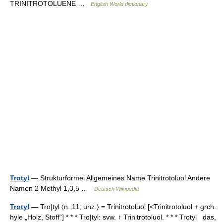
TRINITROTOLUENE …
English World dictionary
Trotyl
— Strukturformel Allgemeines Name Trinitrotoluol Andere
Namen 2 Methyl 1,3,5 …
Deutsch Wikipedia
Trotyl
— Tro|tyl 〈n. 11; unz.〉 = Trinitrotoluol [<Trinitrotoluol + grch.
hyle „Holz, Stoff“] * * * Tro|tyl: svw. ↑ Trinitrotoluol. * * * Trotyl das,