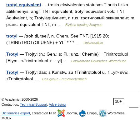
trotyl equivalent
— trotilo ekvivalentas statusas T sritis fizika
atitikmenys: angl. TNT equivalent; trotyl equivalent vok. TNT
Äquivalent, n; Trotyläquivalent, n rus. тротиловый эквивалент, m
pranc. équivalent TNT, m …
Fizikos terminų žodynas
trotyl
— /troh til, teel/, n. Chem. See TNT. [1915 20;
(TRINI)TROT(OLUENE) + YL] * * * …
Universalium
Trotyl
— Tro|tyl 〈n.; Gen.: s; Pl.: unz.; Chemie〉 = Trinitrotoluol
[Etym.: <Trinitrotoluol + …yl] …
Lexikalische Deutsches Wörterbuch
Trotyl
— Tro|tyl das; s Kunstw. zu ↑Trinitrotoluol u. ↑...yl> svw.
↑Trinitrotoluol …
Das große Fremdwörterbuch
© Academic, 2000-2026
18+
Contact us:
Technical Support
,
Advertising
Dictionaries export
, created on PHP,
Joomla,
Drupal,
WordPress,
MODx.