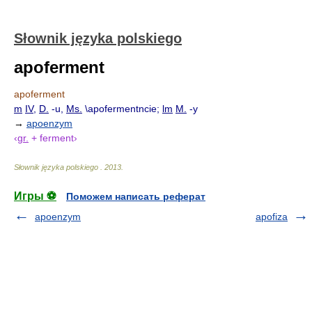
Słownik języka polskiego
apoferment
apoferment
m
IV
,
D.
-u,
Ms.
\apofermentncie;
lm
M.
-y
→
apoenzym
‹
gr.
+ ferment›
Słownik języka polskiego
.
2013
.
Игры ⚽
Поможем написать реферат
apoenzym
apofiza