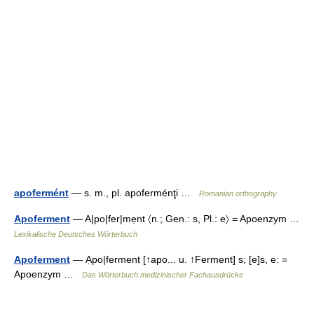
apofermént
— s. m., pl. apoferménţi …
Romanian orthography
Apoferment
— A|po|fer|mẹnt 〈n.; Gen.: s, Pl.: e〉 = Apoenzym …
Lexikalische Deutsches Wörterbuch
Apoferment
— Ạpo|ferment [↑apo... u. ↑Ferment] s; [e]s, e: =
Apoenzym …
Das Wörterbuch medizinischer Fachausdrücke