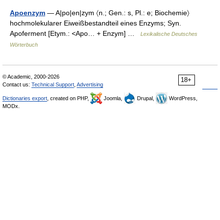
Apoenzym
— A|po|en|zym 〈n.; Gen.: s, Pl.: e; Biochemie〉
hochmolekularer Eiweißbestandteil eines Enzyms; Syn.
Apoferment [Etym.: <Apo… + Enzym] …
Lexikalische Deutsches
Wörterbuch
© Academic, 2000-2026
18+
Contact us:
Technical Support
,
Advertising
Dictionaries export
, created on PHP,
Joomla,
Drupal,
WordPress,
MODx.