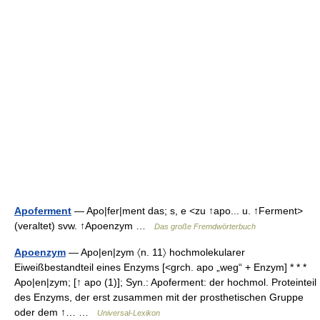
Apoferment
— Apo|fer|ment das; s, e <zu ↑apo... u. ↑Ferment>
(veraltet) svw. ↑Apoenzym …
Das große Fremdwörterbuch
Apoenzym
— Apo|en|zym 〈n. 11〉 hochmolekularer
Eiweißbestandteil eines Enzyms [<grch. apo „weg“ + Enzym] * * *
Apo|en|zym; [↑ apo (1)]; Syn.: Apoferment: der hochmol. Proteinteil
des Enzyms, der erst zusammen mit der prosthetischen Gruppe
oder dem ↑… …
Universal-Lexikon