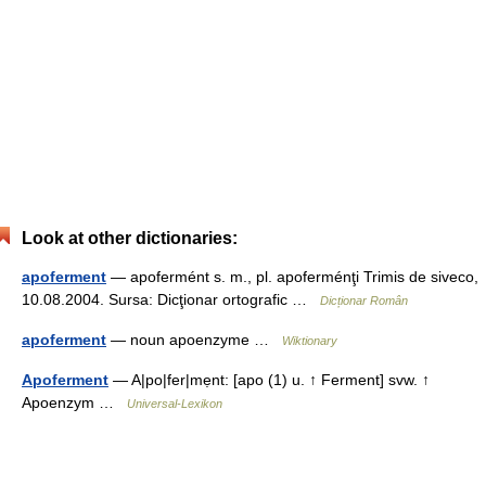
Look at other dictionaries:
apoferment
— apofermént s. m., pl. apoferménţi Trimis de siveco,
10.08.2004. Sursa: Dicţionar ortografic …
Dicționar Român
apoferment
— noun apoenzyme …
Wiktionary
Apoferment
— A|po|fer|mẹnt: [apo (1) u. ↑ Ferment] svw. ↑
Apoenzym …
Universal-Lexikon