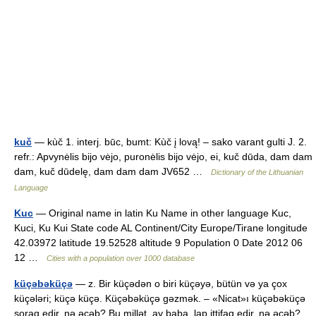
kuč
— kùč 1. interj. būc, bumt: Kùč į lovą! – sako varant gulti J. 2.
refr.: Apvynėlis bijo vėjo, puronėlis bijo vėjo, ei, kuč dūda, dam dam
dam, kuč dūdelę, dam dam dam JV652 …
Dictionary of the Lithuanian
Language
Kuc
— Original name in latin Ku Name in other language Kuc,
Kuci, Ku Kui State code AL Continent/City Europe/Tirane longitude
42.03972 latitude 19.52528 altitude 9 Population 0 Date 2012 06
12 …
Cities with a population over 1000 database
küçəbəküçə
— z. Bir küçədən o biri küçəyə, bütün və ya çox
küçələri; küçə küçə. Küçəbəküçə gəzmək. – «Nicat»ı küçəbəküçə
soraq edir, nə əcəb? Bu millət, ay baba, lap ittifaq edir, nə əcəb?