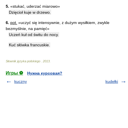
5.
«stukać, uderzać miarowo»
Dzięcioł kuje w drzewo.
6.
pot.
«uczyć się intensywnie, z dużym wysiłkiem, zwykle
bezmyślnie, na pamięć»
Uczeń kuł od świtu do nocy.
Kuć słówka francuskie.
Słownik języka polskiego
.
2013
.
Игры ⚽
Нужна курсовая?
kuczny
kudełki