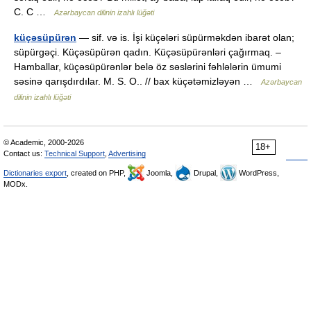
C. C …
Azərbaycan dilinin izahlı lüğəti
küçəsüpürən
— sif. və is. İşi küçələri süpürməkdən ibarət olan;
süpürgəçi. Küçəsüpürən qadın. Küçəsüpürənləri çağırmaq. –
Hamballar, küçəsüpürənlər belə öz səslərini fəhlələrin ümumi
səsinə qarışdırdılar. M. S. O.. // bax küçətəmizləyən …
Azərbaycan
dilinin izahlı lüğəti
© Academic, 2000-2026
18+
Contact us:
Technical Support
,
Advertising
Dictionaries export
, created on PHP,
Joomla,
Drupal,
WordPress,
MODx.