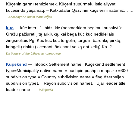
Küçənin qarını təmizləmək. Küçəni süpürmək. İstiqlaliyyət
küçəsində yaşamaq. – Kətxudalar Qəzvinin küçələrini natəmiz… …
Azərbaycan dilinin izahlı lüğəti
kuc
— kùc interj. 1. bidz, kic (nesmarkiam bėgimui nusakyti):
Gražu pažiūrėti į tą arkliuką, kai bėga kùc kùc nedideliais
žingsneliais Pg. Kuc kuc kuc turgelin, turgelin baronkų pirktų,
kringelių rinktų (kicenant, šokinant vaiką ant kelių) Kp. 2.… …
Dictionary of the Lithuanian Language
Küçəkənd
— Infobox Settlement name =Küçəkənd settlement
type=Municipality native name = pushpin pushpin mapsize =300
subdivision type = Country subdivision name = flag|Azerbaijan
subdivision type1 = Rayon subdivision name1 =Ujar leader title =
leader name …
Wikipedia