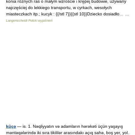
konia różnych ras o małym wzroście i krępej budowie, używany
najczęściej do lekkiego transportu, w cyrkach, wesołych
miasteczkach itp.; kucyk : {{/stl 7}}{{stl 10}}Dziecko dosiadło… …
Langenscheidt Polski wyjaśnień
küçə
— is. 1. Nəqliyyatın və adamların hərəkəti üçün yaşayış
məntəqələrində iki sıra tikililər arasındakı açıq sahə, boş yer, yol.