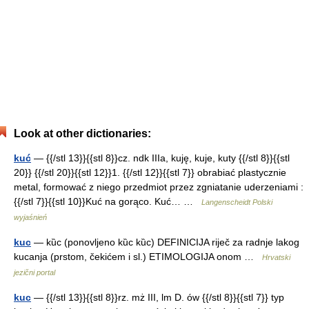
Look at other dictionaries:
kuć
— {{/stl 13}}{{stl 8}}cz. ndk IIIa, kuję, kuje, kuty {{/stl 8}}{{stl
20}} {{/stl 20}}{{stl 12}}1. {{/stl 12}}{{stl 7}} obrabiać plastycznie
metal, formować z niego przedmiot przez zgniatanie uderzeniami :
{{/stl 7}}{{stl 10}}Kuć na gorąco. Kuć… …
Langenscheidt Polski
wyjaśnień
kuc
— kȕc (ponovljeno kȕc kȕc) DEFINICIJA riječ za radnje lakog
kucanja (prstom, čekićem i sl.) ETIMOLOGIJA onom …
Hrvatski
jezični portal
kuc
— {{/stl 13}}{{stl 8}}rz. mż III, lm D. ów {{/stl 8}}{{stl 7}} typ