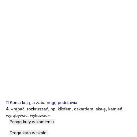
□ Konia kują, a żaba nogę podstawia.
4.
«rąbać, rozkruszać,
np.
kilofem, oskardem, skałę, kamień;
wyrąbywać, wykuwać»
Posąg kuty w kamieniu.
Droga kuta w skale.