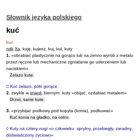
Słownik języka polskiego
kuć
kuć
ndk
Xa
, kuję, kujesz, kuj, kuł, kuty
1.
«obrabiać plastycznie na gorąco lub na zimno wyrób z metalu
przez ręczne lub mechaniczne zgniatanie go uderzeniem lub
naciskiem»
Żelazo kute.
□ Kuć żelazo, póki gorące.
2.
zwykle w
imiesł.
biernym: kuty «obijać, ozdabiać metalem»
Drzwi, sanie kute.
3.
«przybijać podkowy pod kopyta (konia), podkuwać»
Kuć konia na gładko, na ostro.
◊ Kuty na cztery nogi «o człowieku: sprytny, przebiegły, zaradny,
doświadczony życiowo»