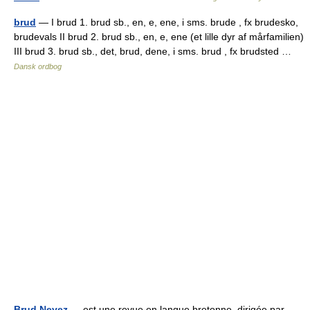
brud
— I brud 1. brud sb., en, e, ene, i sms. brude , fx brudesko,
brudevals II brud 2. brud sb., en, e, ene (et lille dyr af mårfamilien)
III brud 3. brud sb., det, brud, dene, i sms. brud , fx brudsted …
Dansk ordbog
Brud Nevez
— est une revue en langue bretonne, dirigée par