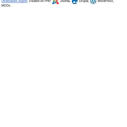
Dictionaries export
, created on PHP,
Joomla,
Drupal,
WordPress,
MODx.