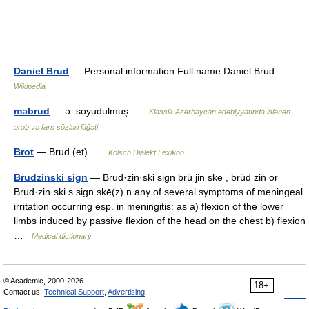
Daniel Brud
— Personal information Full name Daniel Brud …
Wikipedia
məbrud
— ə. soyudulmuş …
Klassik Azərbaycan ədəbiyyatında islənən
ərəb və fars sözləri lüğəti
Brot
— Brud (et) …
Kölsch Dialekt Lexikon
Brudzinski sign
— Brud·zin·ski sign brü jin skē , brüd zin or
Brud·zin·ski s sign skē(z) n any of several symptoms of meningeal
irritation occurring esp. in meningitis: as a) flexion of the lower
limbs induced by passive flexion of the head on the chest b) flexion
…
Medical dictionary
© Academic, 2000-2026
18+
Contact us:
Technical Support
,
Advertising