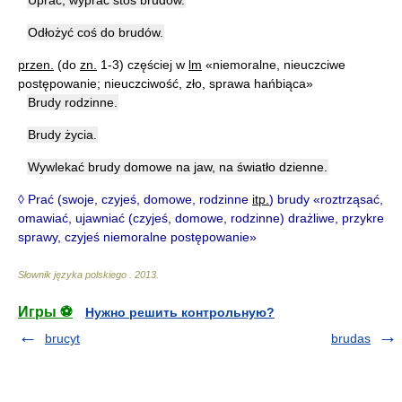
Uprać, wyprać stos brudów.
Odłożyć coś do brudów.
przen.
(do
zn.
1-3) częściej w
lm
«niemoralne, nieuczciwe
postępowanie; nieuczciwość, zło, sprawa hańbiąca»
Brudy rodzinne.
Brudy życia.
Wywlekać brudy domowe na jaw, na światło dzienne.
◊ Prać (swoje, czyjeś, domowe, rodzinne
itp.
) brudy «roztrząsać,
omawiać, ujawniać (czyjeś, domowe, rodzinne) drażliwe, przykre
sprawy, czyjeś niemoralne postępowanie»
Słownik języka polskiego
.
2013
.
Игры ⚽
Нужно решить контрольную?
brucyt
brudas