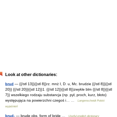
Look at other dictionaries:
brud
— {{/stl 13}}{{stl 8}}rz. mnż I, D. u, Mc. brudzie {{/stl 8}}{{stl
20}} {{/stl 20}}{{stl 12}}1. {{/stl 12}}{{stl 8}}zwykle blm {{/stl 8}}{{stl
7}} wszelkiego rodzaju substancja (np. pył, proch, kurz, błoto)
występująca na powierzchni czegoś i… …
Langenscheidt Polski
wyjaśnień
brud-
— brude obs. form of bride …
Useful english dictionary