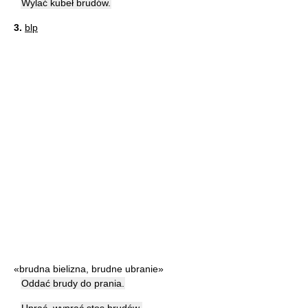
Wylać kubeł brudów.
3.
blp
«brudna bielizna, brudne ubranie»
Oddać brudy do prania.