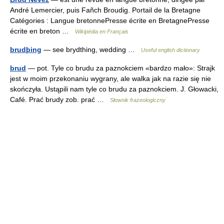
André Lemercier, puis Fañch Broudig. Portail de la Bretagne
Catégories : Langue bretonnePresse écrite en BretagnePresse
écrite en breton …
Wikipédia en Français
brudþing
— see brydthing, wedding …
Useful english dictionary
brud
— pot. Tyle co brudu za paznokciem «bardzo mało»: Strajk
jest w moim przekonaniu wygrany, ale walka jak na razie się nie
skończyła. Ustąpili nam tyle co brudu za paznokciem. J. Głowacki,
Café. Prać brudy zob. prać …
Słownik frazeologiczny