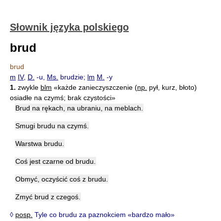
Słownik języka polskiego
brud
brud
m
IV
,
D.
-u,
Ms.
brudzie;
lm
M.
-y
1.
zwykle
blm
«każde zanieczyszczenie (
np.
pył, kurz, błoto)
osiadłe na czymś; brak czystości»
Brud na rękach, na ubraniu, na meblach.
Smugi brudu na czymś.
Warstwa brudu.
Coś jest czarne od brudu.
Obmyć, oczyścić coś z brudu.
Zmyć brud z czegoś.
◊
posp.
Tyle co brudu za paznokciem «bardzo mało»